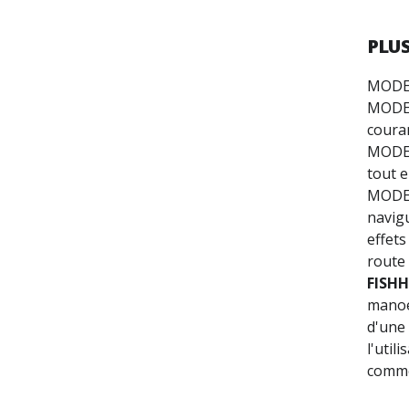
PLU
MOD
MOD
couran
MOD
tout e
MOD
navig
effets
route
FISH
manoe
d'une
l'uti
comme