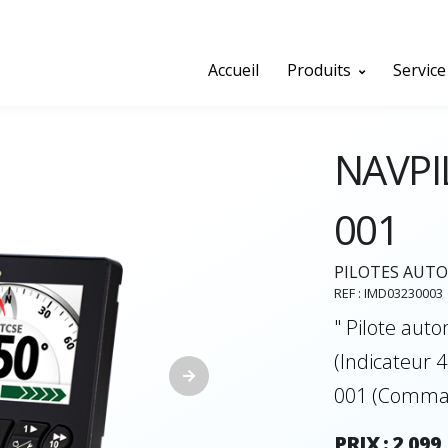
Accueil
Produits
Service
NAVPI
001
PILOTES AUT
REF : IMD03230003
" Pilote au
(Indicateur 4
001 (Comman
PRIX : 2 099