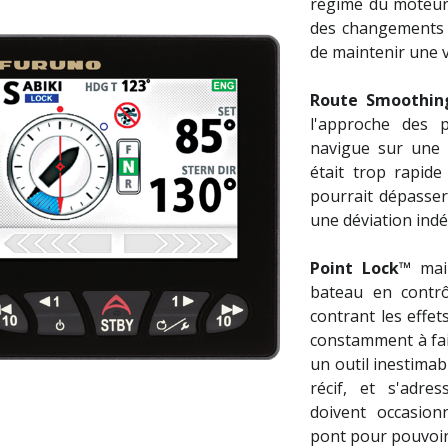
régime du moteur 
des changements 
de maintenir une v
Route Smoothin
l'approche des 
navigue sur une r
était trop rapide
pourrait dépasser 
une déviation indé
Point Lock™
main
bateau en contrôl
contrant les effet
constamment à fai
un outil inestima
récif, et s'adre
doivent occasion
pont pour pouvoir