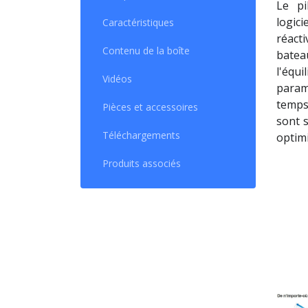
Le p
logic
Caractéristiques
réact
Contenu de la boîte
batea
l'équi
Vidéos
param
temps
Pièces et accessoires
sont 
Téléchargements
optimi
Produits associés