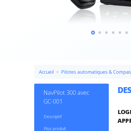
Accueil
Pilotes automatiques & Compas
DES
NavPilot 300 avec
GC-001
LOGI
Descriptif
APP
Plus produit