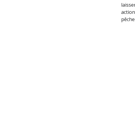
laisse
actio
pêche