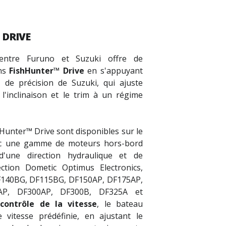
 DRIVE
entre Furuno et Suzuki offre de
ons
FishHunter
™
Drive
en s'appuyant
de précision de Suzuki, qui ajuste
'inclinaison et le trim à un régime
Hunter™ Drive sont disponibles sur le
ec une gamme de moteurs hors-bord
d'une direction hydraulique et de
ction Dometic Optimus Electronics,
140BG, DF115BG, DF150AP, DF175AP,
AP, DF300AP, DF300B, DF325A et
e
contrôle de la vitesse
, le bateau
 vitesse prédéfinie, en ajustant le