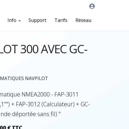
Info
Support
Tarifs
Réseau
LOT 300 AVEC GC-
OMATIQUES NAVPILOT
tomatique NMEA2000 - FAP-3011
,1"") + FAP-3012 (Calculateur) + GC-
de déportée sans fil) "
,00 € TTC