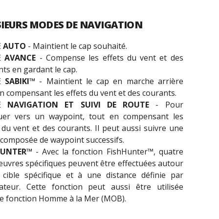
SIEURS
MODES DE NAVIGATION
E
AUTO
- Maintient le cap souhaité.
E
AVANCE
- Compense les effets du vent et des
ts en gardant le cap.
E
SABIKI™
- Maintient le cap en marche arrière
n compensant les effets du vent et des courants.
E
NAVIGATION ET SUIVI DE ROUTE
- Pour
uer vers un waypoint, tout en compensant les
 du vent et des courants. Il peut aussi suivre une
 composée de waypoint successifs.
HUNTER™
- Avec la fonction FishHunter™, quatre
uvres spécifiques peuvent être effectuées autour
 cible spécifique et à une distance définie par
lisateur. Cette fonction peut aussi être utilisée
 fonction Homme à la Mer (MOB).