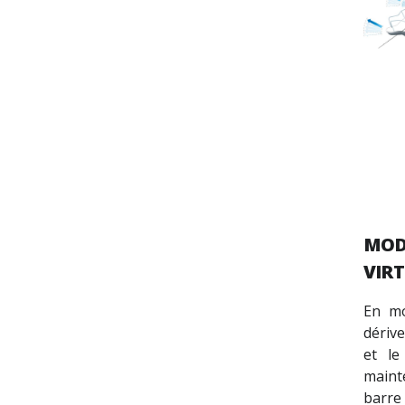
MOD
VIRT
En m
dérive
et le
maint
barre 