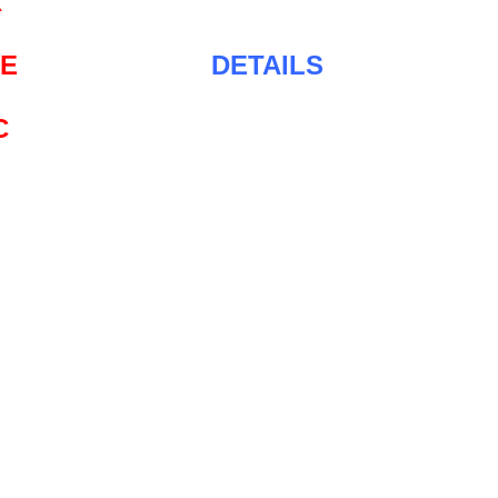
X
DE
DETAILS
C