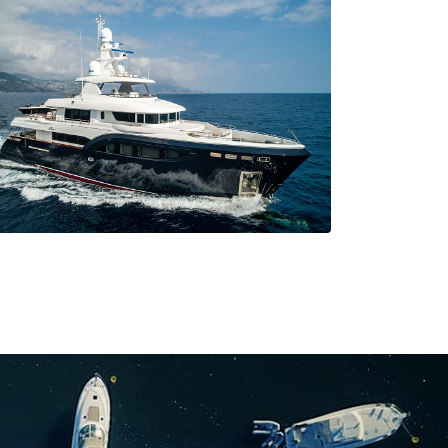
DÉFENSE
FURUNO offre une large gamme d'équipements de
navigation et de communication pour les batiments
militaires.
YACHTS
s produits FURUNO utilisés sur yachts et mega yachts,
sont appréciés pour leur tr ès grande qualité et leur
simplicité d'interfaçage et d'utilisation.