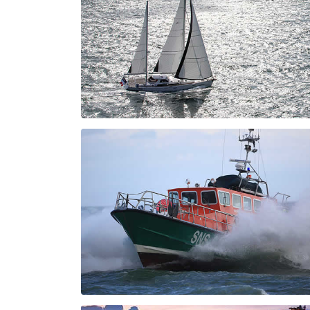
PLAISANCE
Les produits FURUNO sont utilisés sur tous les navire
plaisance de la petite embarcation moteur en passant
les voiliers, jusqu'aux yachts et méga yachts.