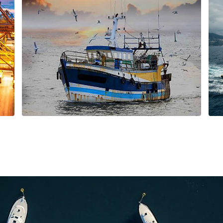
TOUS NOS PRODUITS
t
Retrouvez ici tous les produits Furuno
eurs
des
de
PÊCHE PROFESSIONNELLE
la
FURUNO contribue à l'amélioration de la pêche
Le
professionnelle à travers le monde avec le
developpement d'une large gamme d'électronique de
navigation (sondeurs,sonars, indicateurs de courant, etc.)