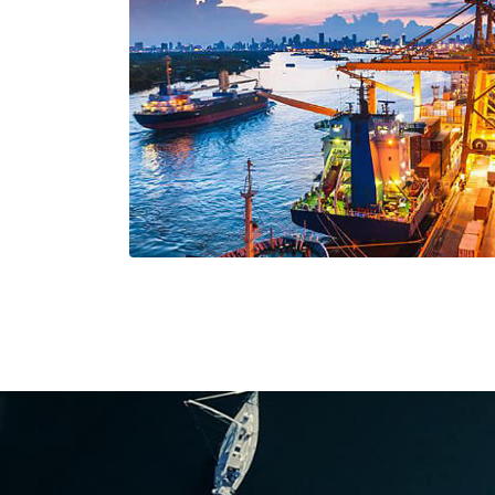
BATEAUX DE SERVITUDE
Bateaux de servitude évoluant en rivières, baies e
plateformes de forages pétroliers, pour les remorqu
des zones portuaires, les navires de ravitaillement 
plateformes offshores, les patrouilleurs, vedettes 
surveillance et de sécurité.
SYSTÈMES TERRESTRES
FURUNO offre des solutions pour la surveillance de 
météo, la surveillance et la sécurité sur site.