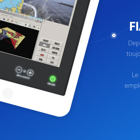
F
Depu
toujo
Le
emplo