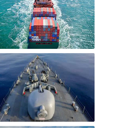
MARINE MARCHANDE
FURUNO commercialise des systèmes de navigation
intégrés (INS) : ECDIS, RADAR, ARPA, radio, GMDSS,
système de communication satellitaire et tous les
matériels nécessaires aux navires marchands.