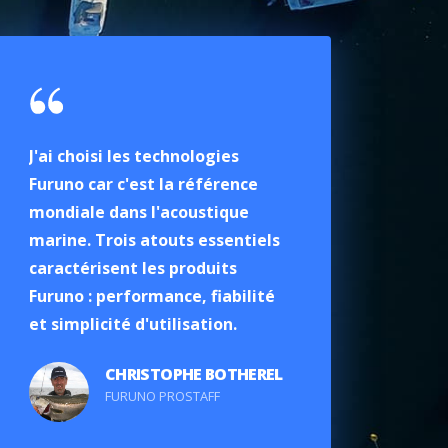
J'ai choisi les technologies
Que ce soit dans la 
Furuno car c'est la référence
des grands pélagiqu
mondiale dans l'acoustique
traque des sparidés
marine. Trois atouts essentiels
fonds, Furuno me p
caractérisent les produits
d'offrir quotidienn
Furuno : performance, fiabilité
pêcheurs sportifs le
et simplicité d'utilisation.
de la pêche sportive
Méditerranée. Outre
CHRISTOPHE BOTHEREL
fiabilité à toute ép
FURUNO PROSTAFF
produits Furuno, ce 
performances et la 