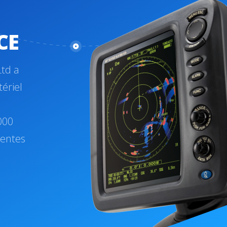
CE
Ltd a
tériel
000
tentes