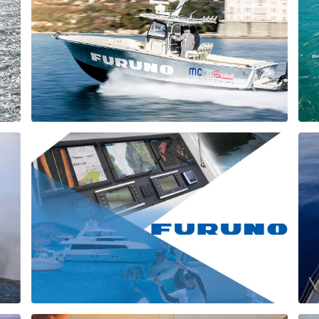
PÊCHE SPORTIVE
s de
Les produits FURUNO sont utilisés à la pêche par tous les
 par
passionnés de pêche sportive qui désirent améliorer
leurs performances de prospection et d'action de pêche.