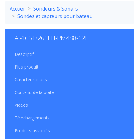
Accueil
Sondeurs & Sonars
Sondes et capteurs pour bateau
AI-165T/265LH-PM488-12P
Descriptif
Plus produit
Caractéristiques
Contenu de la boîte
Vidéos
Téléchargements
Produits associés