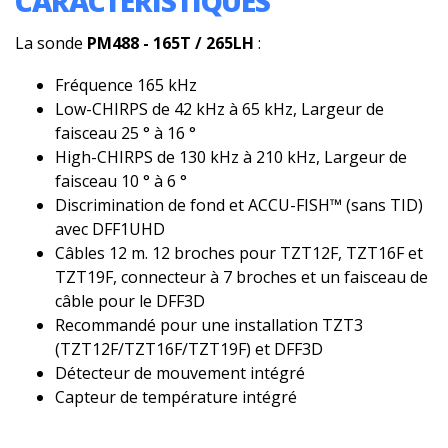
CARACTÉRISTIQUES
La sonde
PM488 - 165T / 265LH
:
Fréquence 165 kHz
Low-CHIRPS de 42 kHz à 65 kHz, Largeur de
faisceau 25 ° à 16 °
High-CHIRPS de 130 kHz à 210 kHz, Largeur de
faisceau 10 ° à 6 °
Discrimination de fond et ACCU-FISH™ (sans TID)
avec DFF1UHD
Câbles 12 m. 12 broches pour TZT12F, TZT16F et
TZT19F, connecteur à 7 broches et un faisceau de
câble pour le DFF3D
Recommandé pour une installation TZT3
(TZT12F/TZT16F/TZT19F) et DFF3D
Détecteur de mouvement intégré
Capteur de température intégré