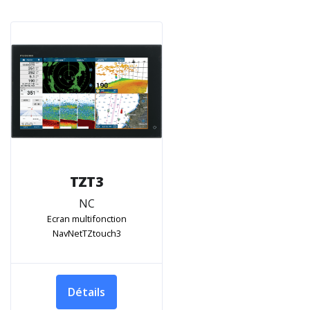
TZT3
NC
Ecran multifonction
NavNetTZtouch3
Détails