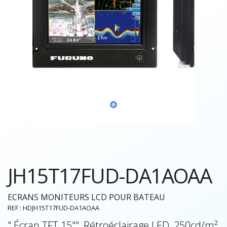
JH15T17FUD-DA1AOAA
ECRANS MONITEURS LCD POUR BATEAU
REF : HDJH15T17FUD-DA1AOAA
" Écran TFT 15"", Rétroéclairage LED, 250cd/m²