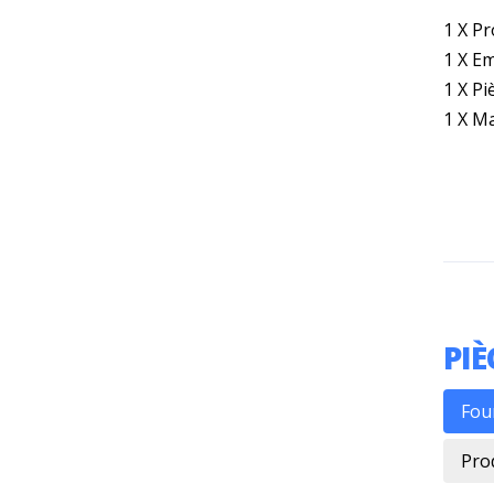
1 X P
1 X E
1 X Pi
1 X Ma
PIÈ
Fou
Pro