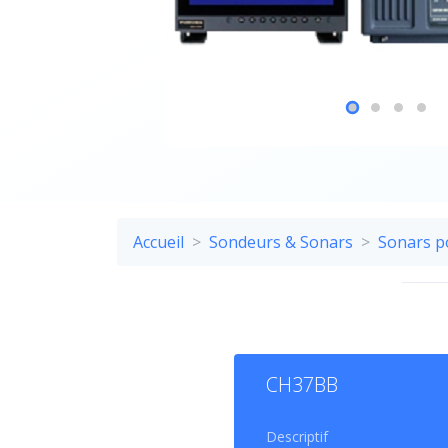
Accueil
Sondeurs & Sonars
Sonars p
PL
CH37BB
Le so
Descriptif