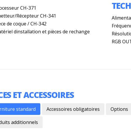
TEC
rocesseur CH-371
metteur/Récepteur CH-341
Alimentat
èce de coque / CH-342
Fréquenc
tériel dinstallation et pièces de rechange
Résolutio
RGB OUT
CES ET ACCESSOIRES
rniture standard
Accessoires obligatoires
Options
duits additionnels