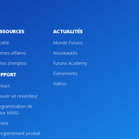
ESSOURCES
ACTUALITÉS
ciété
Monde Furuno
nnes-affaires
Nouveautés
fres d'emplois
Furuno Academy
Évènements
UPPORT
Vidéos
ntact
ouver un revendeur
ogrammation de
lise MMSI
rvice
registrement produit