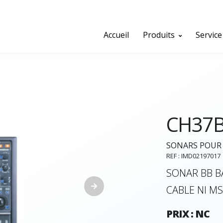
Accueil
Produits
Service
CH37
SONARS POUR 
REF : IMD02197017
SONAR BB B
CABLE NI M
PRIX : NC