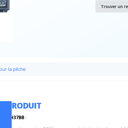
Trouver un r
our la pêche
US PRODUIT
nar
CH37BB
: