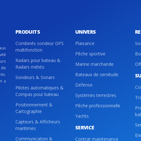
PRODUITS
UNIVERS
R
Combinés sondeur GPS
Plaisance
So
aux
multifonction
Pêche sportive
Bo
vité
Radars pour bateau &
eurs
Marine marchande
Of
Radars météo
 de
nts.
Bateaux de servitude
S
Sondeurs & Sonars
on a
Défense
Co
Pilotes automatiques &
Compas pour bateau
Systèmes terrestres
Tr
Positionnement &
Pêche professionnelle
Pr
Cartographie
ba
Yachts
Capteurs & Afficheurs
Se
SERVICE
maritimes
En
Communication &
Contrat maintenance