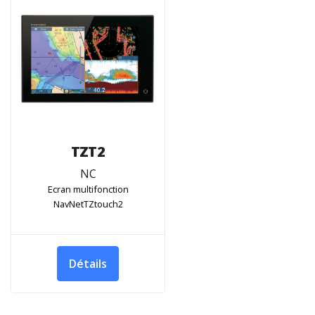
TZT2
NC
Ecran multifonction
NavNetTZtouch2
Détails