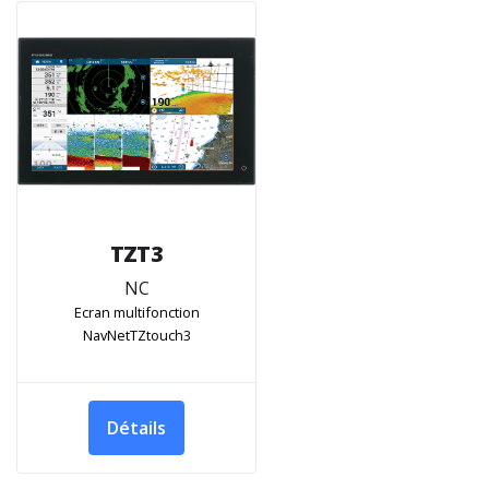
TZT3
NC
Ecran multifonction
NavNetTZtouch3
Détails