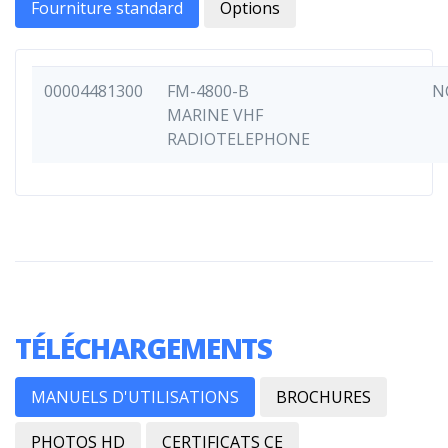
Fourniture standard
Options
00004481300
FM-4800-B
N
MARINE VHF
RADIOTELEPHONE
TÉLÉCHARGEMENTS
MANUELS D'UTILISATIONS
BROCHURES
PHOTOS HD
CERTIFICATS CE