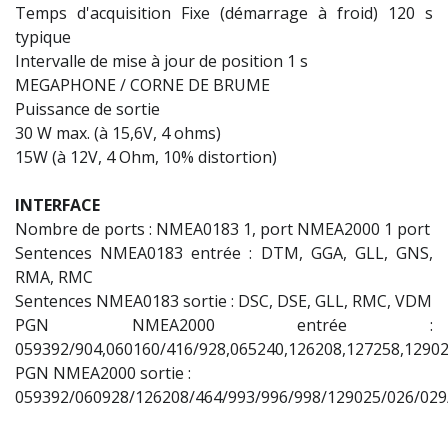
Temps d'acquisition Fixe (démarrage à froid) 120 s
typique
Intervalle de mise à jour de position 1 s
MEGAPHONE / CORNE DE BRUME
Puissance de sortie
30 W max. (à 15,6V, 4 ohms)
15W (à 12V, 4 Ohm, 10% distortion)
INTERFACE
Nombre de ports : NMEA0183 1, port NMEA2000 1 port
Sentences NMEA0183 entrée : DTM, GGA, GLL, GNS,
RMA, RMC
Sentences NMEA0183 sortie : DSC, DSE, GLL, RMC, VDM
PGN NMEA2000 entrée :
059392/904,060160/416/928,065240,126208,127258,1290
PGN NMEA2000 sortie :
059392/060928/126208/464/993/996/998/129025/026/029