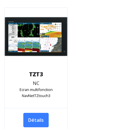
TZT3
NC
Ecran multifonction
NavNetTZtouch3
Détails