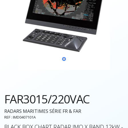
FAR3015/220VAC
RADARS MARITIMES SÉRIE FR & FAR
REF : IMD0407101A
BLACK BOX CHART RADAR IMO X BAND 12kW -