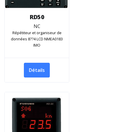
RD50
NC
Répétiteur et organiseur de
données 8??4 LCD NMEA0183
IMO
Détails