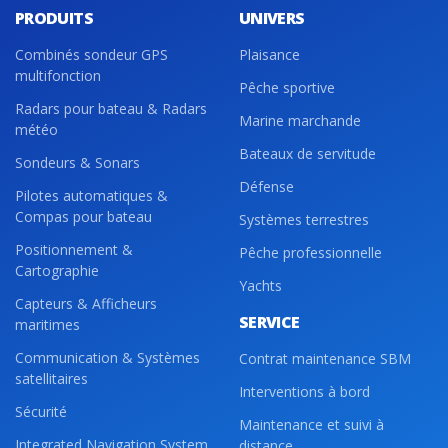
PRODUITS
UNIVERS
Combinés sondeur GPS
Plaisance
multifonction
Pêche sportive
Radars pour bateau & Radars
Marine marchande
météo
Bateaux de servitude
Sondeurs & Sonars
Défense
Pilotes automatiques &
Compas pour bateau
Systèmes terrestres
Positionnement &
Pêche professionnelle
Cartographie
Yachts
Capteurs & Afficheurs
SERVICE
maritimes
Communication & Systèmes
Contrat maintenance SBM
satellitaires
Interventions à bord
Sécurité
Maintenance et suivi à
Integrated Navigation System
distance