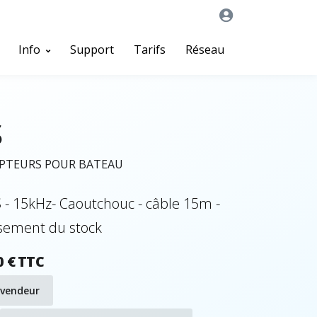
Info
Support
Tarifs
Réseau
S
APTEURS POUR BATEAU
- 15kHz- Caoutchouc - câble 15m -
isement du stock
0 € TTC
evendeur