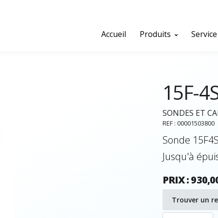
Accueil
Produits
Service
15F-4
SONDES ET C
REF : 00001503800
Sonde 15F4S 
Jusqu'à épu
PRIX : 930,0
Trouver un r