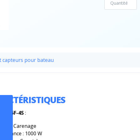
t capteurs pour bateau
RACTÉRISTIQUES
nde
15F-4S
:
Type : Carenage
Puissance : 1000 W