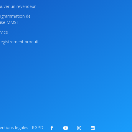
ouver un revendeur
ogrammation de
lise MMSI
rvice
registrement produit
ntions légales
RGPD