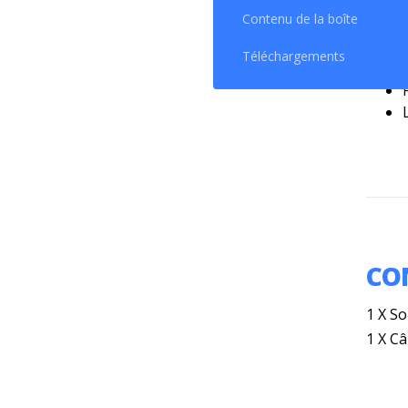
Contenu de la boîte
Téléchargements
CO
1 X S
1 X C