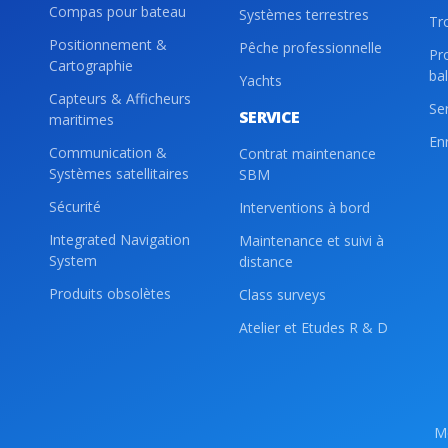
Compas pour bateau
Systèmes terrestres
Tr
Positionnement &
Pêche professionnelle
Pr
Cartographie
ba
Yachts
Capteurs & Afficheurs
Se
SERVICE
maritimes
En
Communication &
Contrat maintenance
Systèmes satellitaires
SBM
Sécurité
Interventions à bord
Integrated Navigation
Maintenance et suivi à
System
distance
Produits obsolètes
Class surveys
Atelier et Etudes R & D
Me