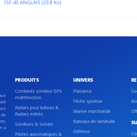
15F-4S ANGLAIS (23.8 Ko)
PRODUITS
UNIVERS
R
Combinés sondeur GPS
Plaisance
So
aux
multifonction
Pêche sportive
Bo
vité
Radars pour bateau &
eurs
Marine marchande
Of
Radars météo
 de
nts.
Bateaux de servitude
S
Sondeurs & Sonars
on a
Défense
Co
Pilotes automatiques &