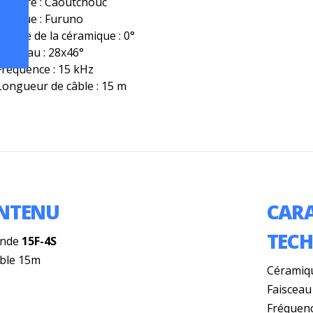
Matière : Caoutchouc
Marque : Furuno
Calage de la céramique : 0°
Faisceau : 28x46°
Fréquence : 15 kHz
Longueur de câble : 15 m
NTENU
CARA
TEC
onde
15F-4S
âble 15m
Céramiqu
Faisceau 
Fréquenc