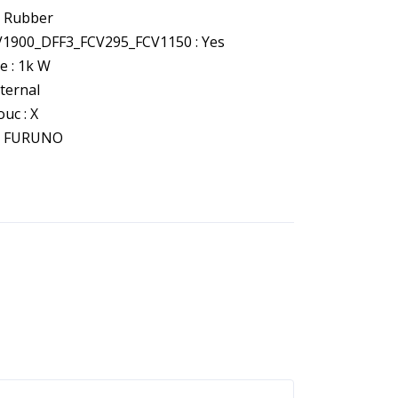
: Rubber
V1900_DFF3_FCV295_FCV1150 : Yes
e : 1k W
xternal
uc : X
: FURUNO