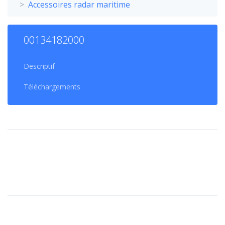
Accessoires radar maritime
00134182000
Descriptif
Téléchargements