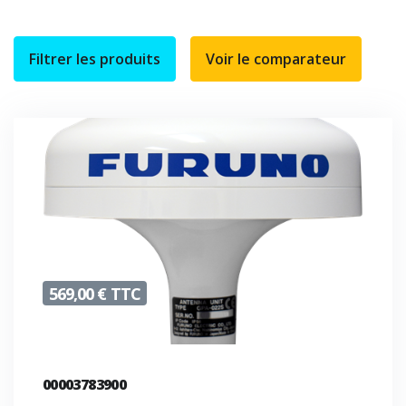
Filtrer les produits
569,00 € TTC
00003783900