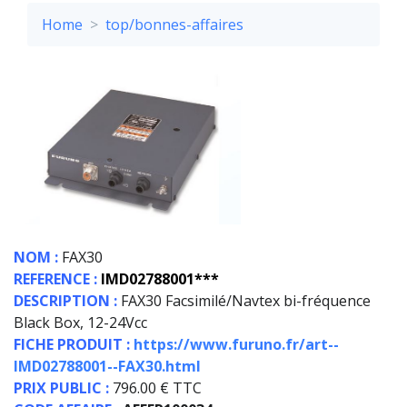
Home
top/bonnes-affaires
NOM :
FAX30
REFERENCE :
IMD02788001***
DESCRIPTION :
FAX30 Facsimilé/Navtex bi-fréquence
Black Box, 12-24Vcc
FICHE PRODUIT :
https://www.furuno.fr/art--
IMD02788001--FAX30.html
PRIX PUBLIC :
796.00 € TTC