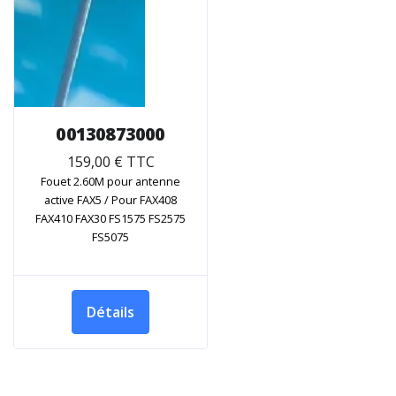
00130873000
159,00 € TTC
Fouet 2.60M pour antenne
active FAX5 / Pour FAX408
FAX410 FAX30 FS1575 FS2575
FS5075
Détails