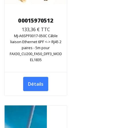
00015970512
133,36 € TTC
MJ-A6SPF0017-050C Câble
liaison Ethernet 6PF <-> RJ45 2
paires - 5m pour
FAX30_CU200_FA50_DFF3_MOD
EL1835
Détails