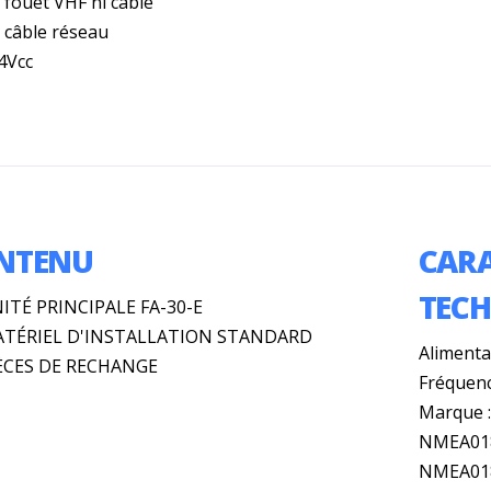
 fouet VHF ni câble
s câble réseau
4Vcc
NTENU
CARA
TEC
NITÉ PRINCIPALE FA-30-E
ATÉRIEL D'INSTALLATION STANDARD
Alimenta
IÈCES DE RECHANGE
Fréquenc
Marque 
NMEA018
NMEA018