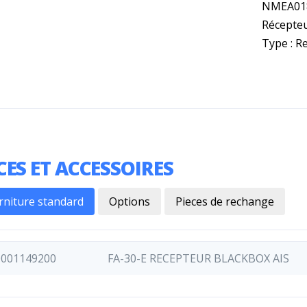
NMEA018
Récepteu
Type : R
CES ET ACCESSOIRES
rniture standard
Options
Pieces de rechange
0001149200
FA-30-E RECEPTEUR BLACKBOX AIS