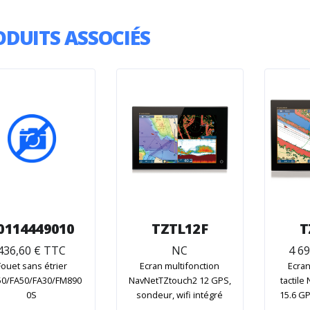
ODUITS ASSOCIÉS
0114449010
TZTL12F
T
436,60 € TTC
NC
4 6
Fouet sans étrier
Ecran multifonction
Ecran
50/FA50/FA30/FM890
NavNetTZtouch2 12 GPS,
tactil
0S
sondeur, wifi intégré
15.6 GP