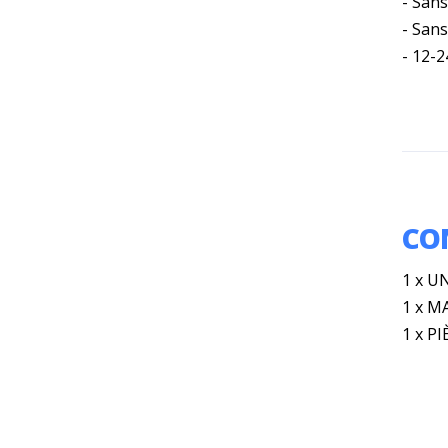
- Sans
- San
- 12-2
CO
1 x U
1 x M
1 x P