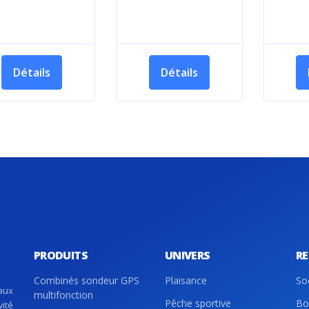
Détails
Détails
PRODUITS
UNIVERS
R
Combinés sondeur GPS
Plaisance
So
aux
multifonction
Pêche sportive
Bo
vité