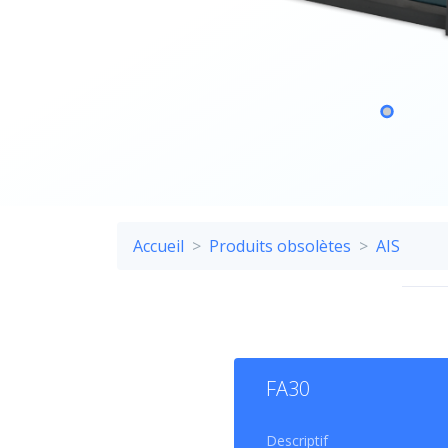
Accueil
Produits obsolètes
AIS
PL
FA30
Le
FA
Descriptif