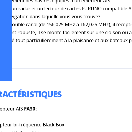
mportement des navires équipés d'un émetteur AIS.
né à un radar et un lecteur de cartes FURUNO compatible AI
e navigation dans laquelle vous vous trouvez.
'un double canal (de 156,025 MHz à 162,025 MHz), il récepti
ement robuste, il se monte facilement sur une cloison ou à 
 destiné tout particulièrement à la plaisance et aux bateaux
RACTÉRISTIQUES
cepteur AIS
FA30
:
epteur bi-fréquence Black Box