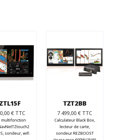
ZTL15F
TZT2BB
90,00 € TTC
7 499,00 € TTC
 multifonction
Calculateur Black Box,
e NavNetTZtouch2
lecteur de carte,
S, sondeur, wifi
sondeur REZBOOST
(puissance 600W/1kW)