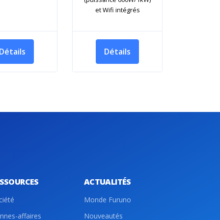
et Wifi intégrés
Détails
Détails
ESSOURCES
ACTUALITÉS
ciété
Monde Furuno
nnes-affaires
Nouveautés