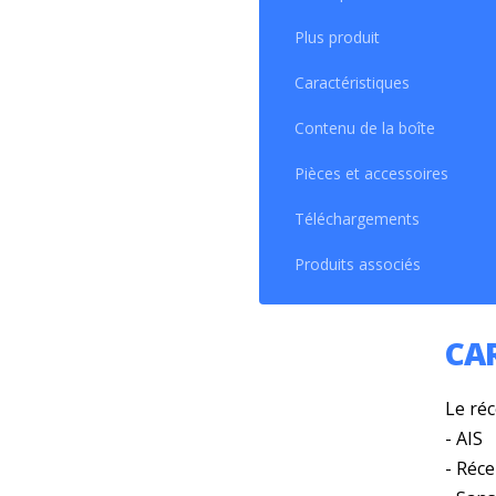
le co
Combi
Plus produit
zone d
Caractéristiques
Doté d
Extrêm
Contenu de la boîte
Il est
Pièces et accessoires
Téléchargements
Produits associés
CA
Le ré
- AIS
- Réc