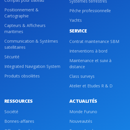
Compas pour bateau
Systèmes terrestres
Positionnement &
Pêche professionnelle
Cartographie
Yachts
Capteurs & Afficheurs
SERVICE
maritimes
Communication & Systèmes
Contrat maintenance SBM
satellitaires
Interventions à bord
Sécurité
Maintenance et suivi à
Integrated Navigation System
distance
Produits obsolètes
Class surveys
Atelier et Etudes R & D
RESSOURCES
ACTUALITÉS
Société
Monde Furuno
Bonnes-affaires
Nouveautés