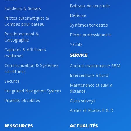
cem@orange.com
Bateaux de servitude
Sondeurs & Sonars
Défense
Pilotes automatiques &
Compas pour bateau
Systèmes terrestres
AD1
Positionnement &
H
Pêche professionnelle
Cartographie
Yachts
, 85150 SAINTE FOY, France
Capteurs & Afficheurs
SERVICE
maritimes
Communication & Systèmes
Contrat maintenance SBM
satellitaires
Interventions à bord
Sécurité
I
Maintenance et suivi à
Integrated Navigation System
, 56600 LANESTER, France
distance
Produits obsolètes
Class surveys
Atelier et Etudes R & D
J
RESSOURCES
ACTUALITÉS