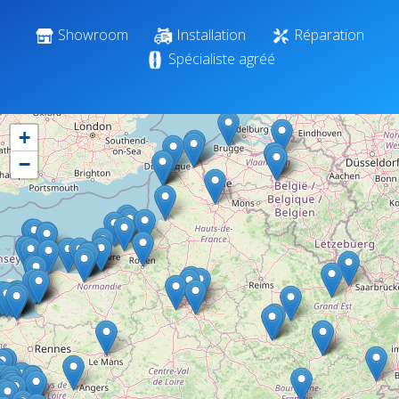
Showroom
Installation
Réparation
Spécialiste agréé
+
−