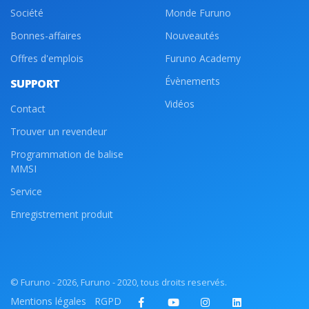
, 85150 LES ACHARDS, France
Société
Monde Furuno
Bonnes-affaires
Nouveautés
Offres d'emplois
Furuno Academy
K
Évènements
SUPPORT
, 85150 LES ACHARDS, France
Vidéos
Contact
Trouver un revendeur
Programmation de balise
MMSI
AD1
L
Service
Enregistrement produit
3 BIS RUE GEORGES CHARPAK, 44400 REZE,
France
compta@atlantic-batteries.com
© Furuno - 2026, Furuno - 2020, tous droits reservés.
Mentions légales
RGPD