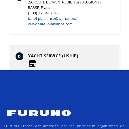
ZA ROUTE DE MONTREUIL, 10270 LUSIGNY /
BARSE, France
(+ 33) 3.25.41.20.00
batel-plaisance@wanadoo.fr
www.batel-plaisance.com
YACHT SERVICE (USHIP)
D
POINT DE SERVICE USHIP, BP18, 83400
PORQUEROLLES, France
(+ 33) 4.94.58.31.64
voilesrusso@uship.fr
www.voiles-russo.com
QUODAO
E
FURUNO France est accredité par les principaux organismes de