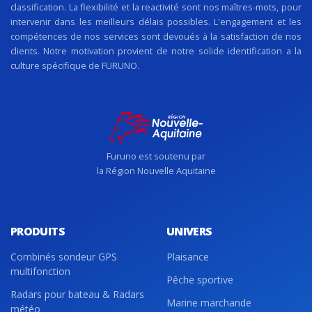
27 RUE DES MARAIS, 72000 LE MANS, France
classification. La flexibilité et la reactivité sont nos maîtres-mots, pour
(+ 33) 2.43.61.18.93
intervenir dans les meilleurs délais possibles. L'engagement et les
compétences de nos services sont devoués à la satisfaction de nos
clients. Notre motivation provient de notre solide identification a la
culture spécifique de FURUNO.
SIXTH OCEAN LTD
F
1st floor S&M Building, Motorway M2, Camp
Fouquereaux, PHOENIX, Maurice
2306312307
satadmin@satairtime.com
Furuno est soutenu par
www.satairtime.com
la Région Nouvelle Aquitaine
PRODUITS
UNIVERS
CEM
G
Combinés sondeur GPS
Plaisance
multifonction
QUAI DE PECHE, MOLE 10 BP1934, DAKAR, S?
Pêche sportive
n?gal
Radars pour bateau & Radars
221338220033
Marine marchande
météo