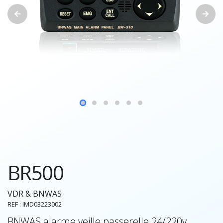
BR500
VDR & BNWAS
REF : IMD03223002
BNWAS alarme veille passerelle 24/220v