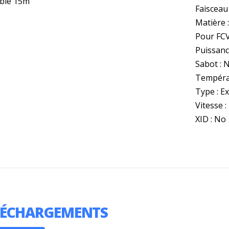
âble 15m
Faisceau 
Matière 
Pour FC
Puissanc
Sabot : 
Tempéra
Type : E
Vitesse :
XID : No
LÉCHARGEMENTS