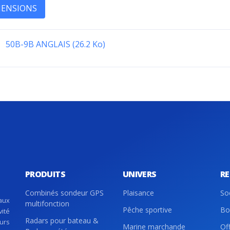
MENSIONS
50B-9B ANGLAIS (26.2 Ko)
PRODUITS
UNIVERS
R
Combinés sondeur GPS
Plaisance
So
aux
multifonction
Pêche sportive
Bo
vité
Radars pour bateau &
eurs
Marine marchande
Of