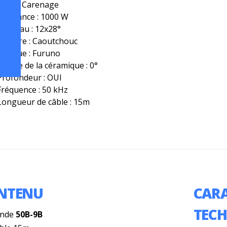
Type : Carenage
Puissance : 1000 W
Faisceau : 12x28°
Matière : Caoutchouc
Marque : Furuno
Calage de la céramique : 0°
Profondeur : OUI
Fréquence : 50 kHz
Longueur de câble : 15m
NTENU
CARA
TEC
onde
50B-9B