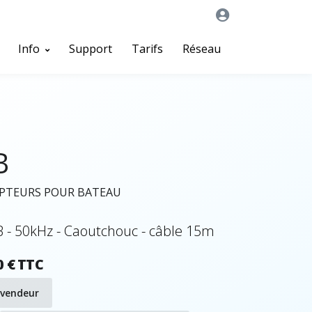
Info
Support
Tarifs
Réseau
B
APTEURS POUR BATEAU
 - 50kHz - Caoutchouc - câble 15m
0 € TTC
evendeur