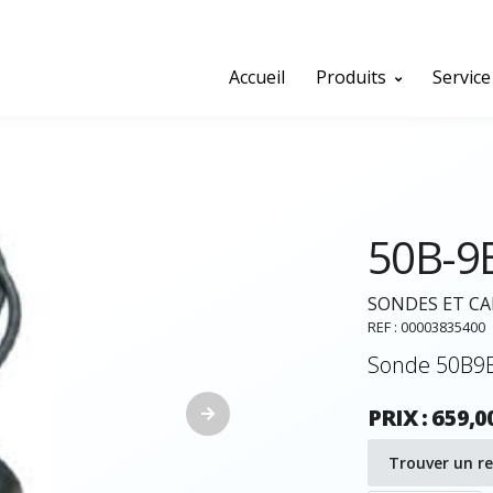
Accueil
Produits
Service
50B-9
SONDES ET C
REF : 00003835400
Sonde 50B9B
PRIX : 659,0
Trouver un r