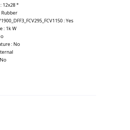
: 12x28 °
: Rubber
V1900_DFF3_FCV295_FCV1150 : Yes
e : 1k W
No
ture : No
xternal
 No