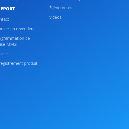
Évènements
UPPORT
Vidéos
ntact
ouver un revendeur
ogrammation de
lise MMSI
rvice
registrement produit