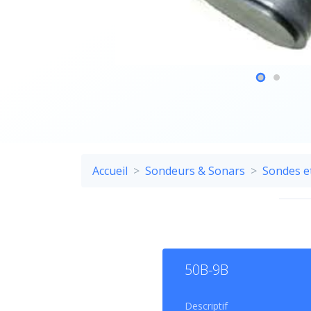
Accueil
Sondeurs & Sonars
Sondes e
CA
50B-9B
La so
Descriptif