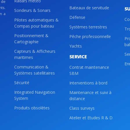
Radars météo
 de
nts.
Bateaux de servitude
S
Sondeurs & Sonars
on a
Défense
Co
Pilotes automatiques &
Compas pour bateau
Systèmes terrestres
Tr
Positionnement &
Pêche professionnelle
Pr
Cartographie
ba
Yachts
Capteurs & Afficheurs
Se
SERVICE
maritimes
En
Communication &
Contrat maintenance
Systèmes satellitaires
SBM
Sécurité
Interventions à bord
Integrated Navigation
Maintenance et suivi à
System
distance
Produits obsolètes
Class surveys
Atelier et Etudes R & D