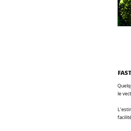
FAST
Quelqu
le vec
L'est
facilit