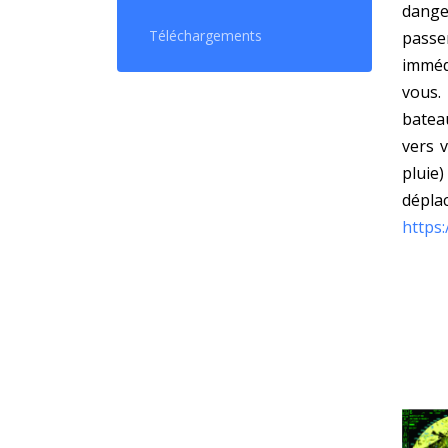
dange
Téléchargements
pass
imméd
vous.
batea
vers 
pluie
déplac
https