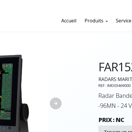
Accueil
Produits
Service
FAR15
RADARS MARITI
REF : IMD03469000
Radar Bande 
-96MN - 24 V
PRIX : NC
Trouver un r