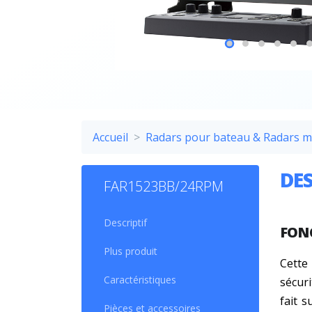
Accueil
Radars pour bateau & Radars 
DES
FAR1523BB/24RPM
Descriptif
FON
Plus produit
Cette
Caractéristiques
sécuri
fait s
Pièces et accessoires