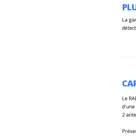
PL
La ga
détect
CA
Le R
d'une
2 ante
Présen