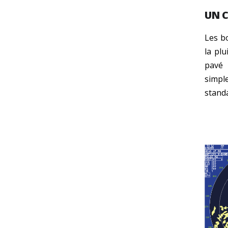
UN C
Les b
la pl
pavé 
simple
standa