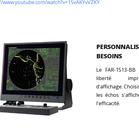
://www.youtube.com/watch?v=15vAKYvVZKY
PERSONNALISE
BESOINS
Le FAR-1513-BB 
liberté imp
d'affichage. Chois
les échos s'affich
l'efficacité.