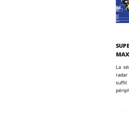
SUPE
MAX
La sé
radar
suffi
périph