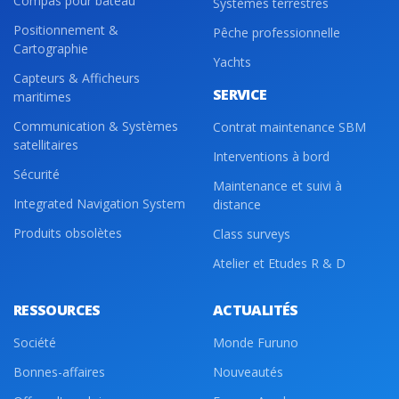
Compas pour bateau
Systèmes terrestres
Positionnement &
Pêche professionnelle
Cartographie
Yachts
Capteurs & Afficheurs
SERVICE
maritimes
Communication & Systèmes
Contrat maintenance SBM
satellitaires
Interventions à bord
Sécurité
Maintenance et suivi à
Integrated Navigation System
distance
Produits obsolètes
Class surveys
Atelier et Etudes R & D
RESSOURCES
ACTUALITÉS
Société
Monde Furuno
Bonnes-affaires
Nouveautés