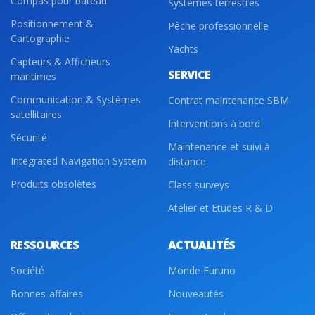
Compas pour bateau
Systèmes terrestres
Positionnement &
Pêche professionnelle
Cartographie
Yachts
Capteurs & Afficheurs
SERVICE
maritimes
Communication & Systèmes
Contrat maintenance SBM
satellitaires
Interventions à bord
Sécurité
Maintenance et suivi à
Integrated Navigation System
distance
Produits obsolètes
Class surveys
Atelier et Etudes R & D
RESSOURCES
ACTUALITÉS
Société
Monde Furuno
Bonnes-affaires
Nouveautés