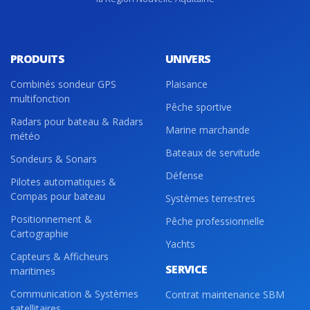
PRODUITS
UNIVERS
Combinés sondeur GPS
Plaisance
multifonction
Pêche sportive
Radars pour bateau & Radars
Marine marchande
météo
Bateaux de servitude
Sondeurs & Sonars
Défense
Pilotes automatiques &
Compas pour bateau
Systèmes terrestres
Positionnement &
Pêche professionnelle
Cartographie
Yachts
Capteurs & Afficheurs
SERVICE
maritimes
Communication & Systèmes
Contrat maintenance SBM
satellitaires