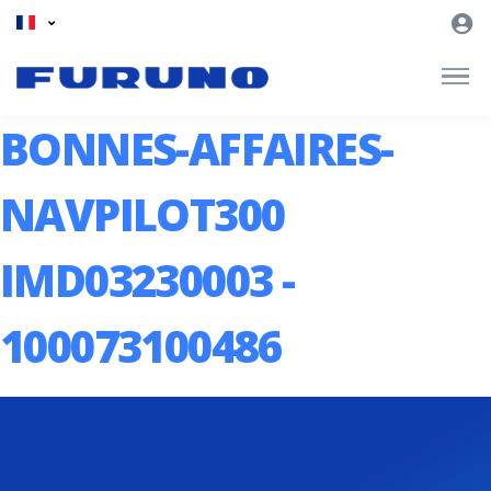
BONNES-AFFAIRES-
NAVPILOT300
IMD03230003 -
100073100486