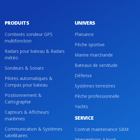
PRODUITS
UNIVERS
Combinés sondeur GPS
Plaisance
multifonction
Pêche sportive
Radars pour bateau & Radars
Marine marchande
météo
Bateaux de servitude
Sondeurs & Sonars
Défense
Pilotes automatiques &
Compas pour bateau
Systèmes terrestres
Positionnement &
Pêche professionnelle
Cartographie
Yachts
Capteurs & Afficheurs
SERVICE
maritimes
Communication & Systèmes
Contrat maintenance SBM
satellitaires
Interventions à bord