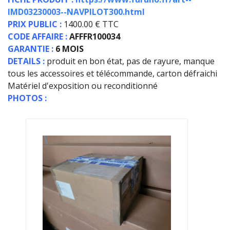
IMD03230003--NAVPILOT300.html
PRIX PUBLIC :
1400.00 € TTC
CODE AFFAIRE :
AFFFR100034
GARANTIE :
6 MOIS
DETAILS :
produit en bon état, pas de rayure, manque
tous les accessoires et télécommande, carton défraichi
Matériel d'exposition ou reconditionné
PHOTOS :