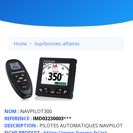
Home
top/bonnes-affaires
NOM :
NAVPILOT300
REFERENCE :
IMD03230003
***
DESCRIPTION :
PILOTES AUTOMATIQUES NAVPILOT
FICHE PRODUIT :
https://www.furuno.fr/art--