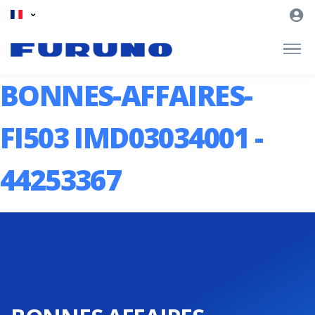
BONNES-AFFAIRES-
FI503 IMD03034001 -
44253367